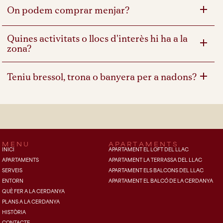
On podem comprar menjar?
Quines activitats o llocs d'interès hi ha a la
zona?
Teniu bressol, trona o banyera per a nadons?
MENU
APARTAMENTS
INICI
APARTAMENT EL LOFT DEL LLAC
APARTAMENTS
APARTAMENT LA TERRASSA DEL LLAC
SERVEIS
APARTAMENT ELS BALCONS DEL LLAC
ENTORN
APARTAMENT EL BALCÓ DE LA CERDANYA
QUÈ FER A LA CERDANYA
PLANS A LA CERDANYA
HISTÒRIA
CONTACTE