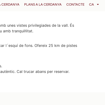
LA CERDANYA
PLANS A LA CERDANYA
CONTACTE
CA
b unes vistes privilegiades de la vall. És
 amb tranquil·litat.
car l´esquí de fons. Ofereix 25 km de pistes
s.
i autèntic. Cal trucar abans per reservar.