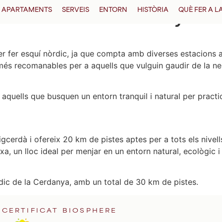
 Nòrdic a la Cerdanya
APARTAMENTS
SERVEIS
ENTORN
HISTÒRIA
QUÈ FER A 
 fer esquí nòrdic, ja que compta amb diverses estacions am
 més recomanables per a aquells que vulguin gaudir de la neu
 aquells que busquen un entorn tranquil i natural per practi
gcerdà i ofereix 20 km de pistes aptes per a tots els nivell
eixa, un lloc ideal per menjar en un entorn natural, ecològic 
rdic de la Cerdanya, amb un total de 30 km de pistes.
CERTIFICAT BIOSPHERE