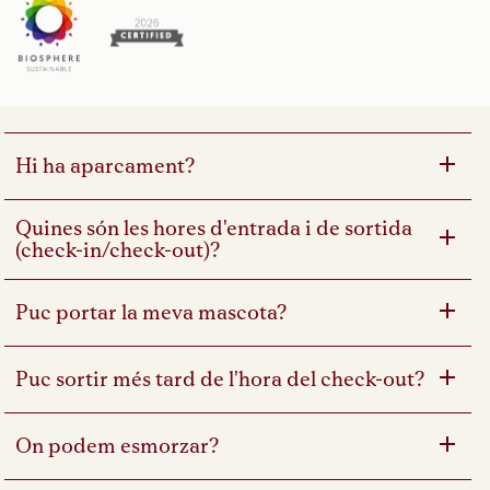
Hi ha aparcament?
Quines són les hores d'entrada i de sortida
(check-in/check-out)?
Puc portar la meva mascota?
Puc sortir més tard de l'hora del check-out?
On podem esmorzar?