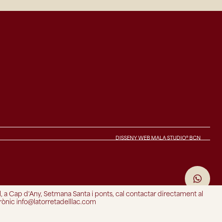
DISSENY WEB MALA STUDIO® BCN
ol, a Cap d'Any, Setmana Santa i ponts, cal contactar directament al
rònic info@latorretadelllac.com