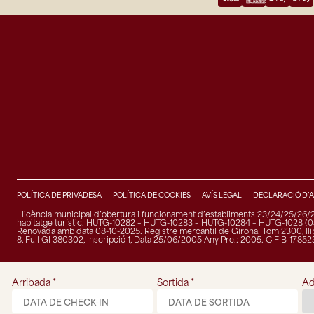
POLÍTICA DE PRIVADESA
POLÍTICA DE COOKIES
AVÍS LEGAL
DECLARACIÓ D’A
Llicència municipal d’obertura i funcionament d’establiments 23/24/25/26/2
habitatge turístic. HUTG-10282 – HUTG-10283 – HUTG-10284 – HUTG-1028 (0
Renovada amb data 08-10-2025. Registre mercantil de Girona. Tom 2300, llibr
8, Full GI 380302, Inscripció 1, Data 25/06/2005 Any Pre.: 2005. CIF B-1785
Arribada
*
Sortida
*
Ad