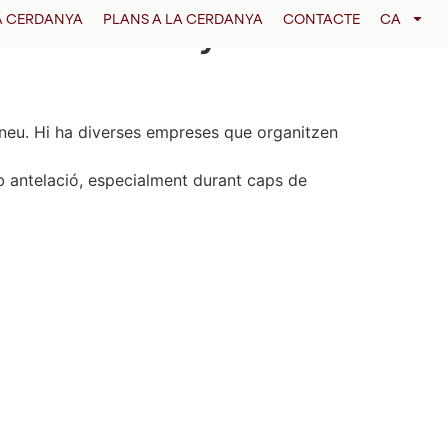
 la Cerdanya
LA CERDANYA
PLANS A LA CERDANYA
CONTACTE
CA
e neu. Hi ha diverses empreses que organitzen
b antelació, especialment durant caps de