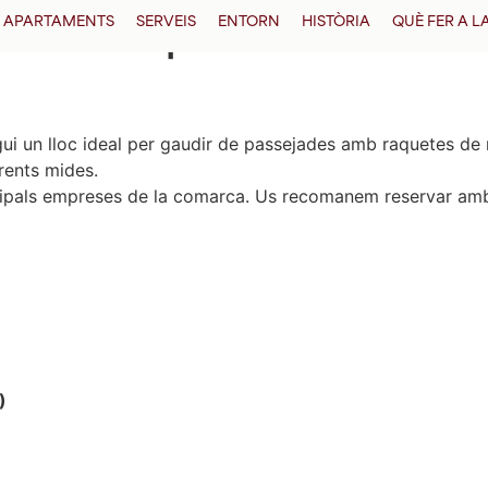
 amb Raquetes de Neu a
APARTAMENTS
SERVEIS
ENTORN
HISTÒRIA
QUÈ FER A 
igui un lloc ideal per gaudir de passejades amb raquetes d
erents mides.
incipals empreses de la comarca. Us recomanem reservar am
)