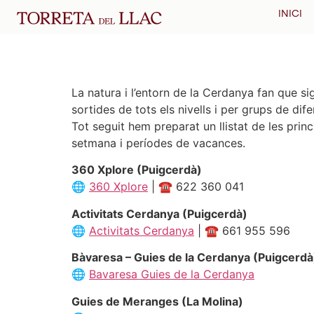
Sortides Guiades
INICI
La natura i l’entorn de la Cerdanya fan que s
sortides de tots els nivells i per grups de dif
Tot seguit hem preparat un llistat de les pr
setmana i períodes de vacances.
360 Xplore (Puigcerdà)
🌐
360 Xplore
| ☎️ 622 360 041
Activitats Cerdanya (Puigcerdà)
🌐
Activitats Cerdanya
| ☎️ 661 955 596
Bàvaresa – Guies de la Cerdanya (Puigcerdà
🌐
Bavaresa Guies de la Cerdanya
Guies de Meranges (La Molina)