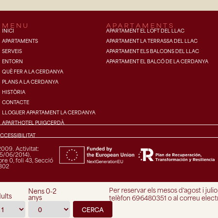
MENU
APARTAMENTS
INICI
APARTAMENT EL LOFT DEL LLAC
APARTAMENTS
APARTAMENT LA TERRASSA DEL LLAC
SERVEIS
APARTAMENT ELS BALCONS DEL LLAC
ENTORN
APARTAMENT EL BALCÓ DE LA CERDANYA
QUÈ FER A LA CERDANYA
PLANS A LA CERDANYA
HISTÒRIA
CONTACTE
LLOGUER APARTAMENT LA CERDANYA
APARTHOTEL PUIGCERDÀ
CCESSIBILITAT
009. Activitat:
5/06/2014).
e 0, foli 43, Secció
2302
Per reservar els mesos d'agost i juli
Nens 0-2
ults
anys
telèfon 696480351 o al correu elect