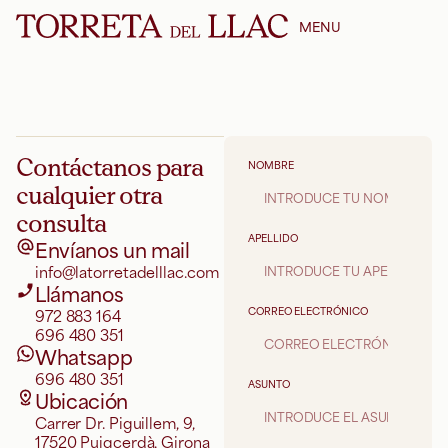
Contacto
MENU
Contáctanos para
NOMBRE
cualquier otra
consulta
APELLIDO
Envíanos un mail
info@latorretadelllac.com
Llámanos
972 883 164
CORREO ELECTRÓNICO
696 480 351
Whatsapp
696 480 351
ASUNTO
Ubicación
Carrer Dr. Piguillem, 9,
17520 Puigcerdà, Girona