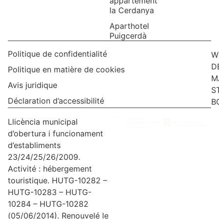
appartement
la Cerdanya
Aparthotel
Puigcerdà
Politique de confidentialité
W
D
Politique en matière de cookies
M
Avis juridique
S
Déclaration d’accessibilité
B
Llicència municipal
d’obertura i funcionament
d’establiments
23/24/25/26/2009.
Activité : hébergement
touristique. HUTG-10282 –
HUTG-10283 – HUTG-
10284 – HUTG-10282
(05/06/2014). Renouvelé le