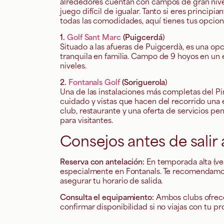
alrededores cuentan con campos de gran nivel
juego difícil de igualar. Tanto si eres princi
todas las comodidades, aquí tienes tus opcion
1.
Golf Sant Marc
(Puigcerdá
)
Situado a las afueras de Puigcerdà, es una opc
tranquila en familia. Campo de 9 hoyos en un e
niveles.
2.
Fontanals Golf
(Soriguerola
)
Una de las instalaciones más completas del P
cuidado y vistas que hacen del recorrido una e
club, restaurante y una oferta de servicios pe
para visitantes.
Consejos antes de salir
Reserva con antelación:
En temporada alta (ve
especialmente en Fontanals. Te recomendamos
asegurar tu horario de salida.
Consulta el equipamiento:
Ambos clubs ofrecen
confirmar disponibilidad si no viajas con tu pr