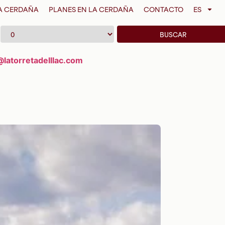
LA CERDAÑA
PLANES EN LA CERDAÑA
CONTACTO
ES
Niños 0-2 años
@latorretadelllac.com