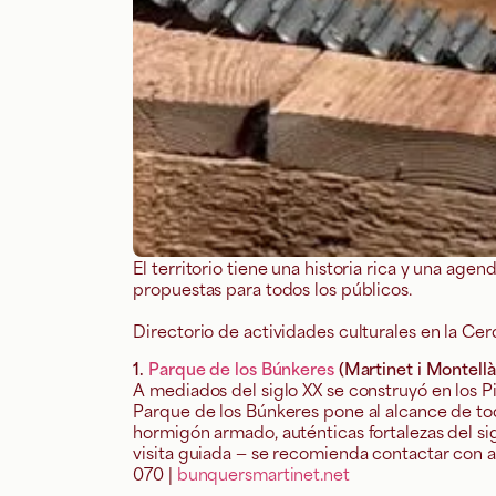
El territorio tiene una historia rica y una agen
propuestas para todos los públicos.
Directorio de actividades culturales en la Ce
1.
Parque de los Búnkeres
(Martinet i Montellà
A mediados del siglo XX se construyó en los Pi
Parque de los Búnkeres pone al alcance de tod
hormigón armado, auténticas fortalezas del s
visita guiada — se recomienda contactar con an
070 |
bunquersmartinet.net