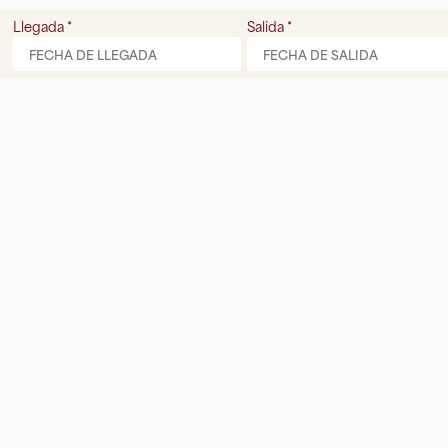
Llegada
*
Salida
*
NUESTRO BLOG
Nuestro buscador de planes en la
Cerdaña
Las mejores rutas en bicicleta