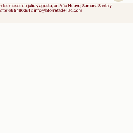
en los meses de
julio y agosto, en Año Nuevo, Semana Santa y
actar
696480351
o
info@latorretadelllac.com
 CERDANYA